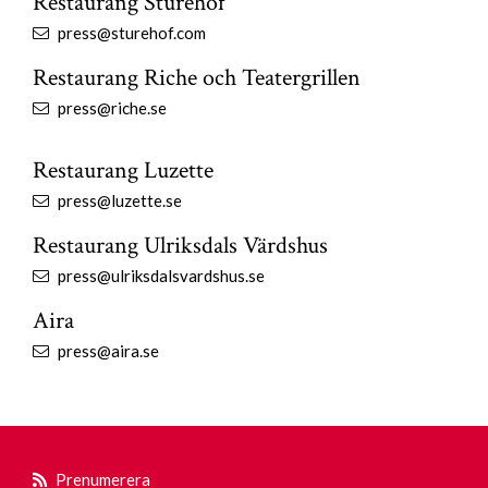
Restaurang Sturehof
press@sturehof.com
Restaurang Riche och Teatergrillen
press@riche.se
Restaurang Luzette
press@luzette.se
Restaurang Ulriksdals Värdshus
press@ulriksdalsvardshus.se
Aira
press@aira.se
Prenumerera