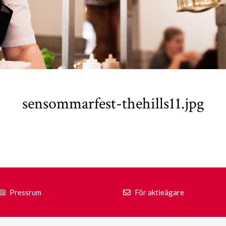
sensommarfest-thehills11.jpg
Pressrum
För aktieägare