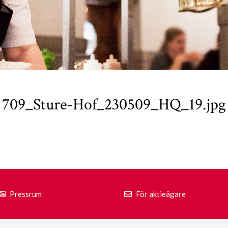
709_Sture-Hof_230509_HQ_19.jpg
Pressrum
För aktieägare