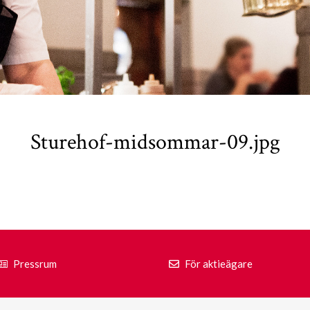
Sturehof-midsommar-09.jpg
Pressrum
För aktieägare