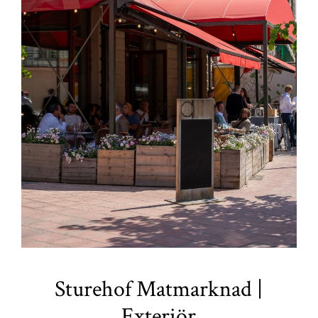
Sturehof Matmarknad |
Exteriör