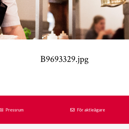
B9693329.jpg
Pressrum
För aktieägare