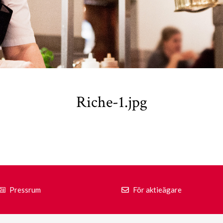
Riche-1.jpg
Pressrum
För aktieägare