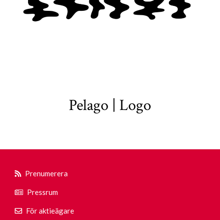
Pelago | Logo
Prenumerera
Pressrum
För aktieägare